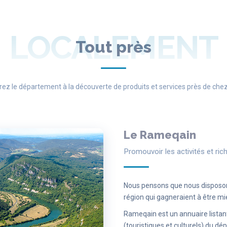
LOCALEMENT
Tout près
rez le département à la découverte de produits et services près de che
Le Rameqain
Promouvoir les activités et ric
Nous pensons que nous disposons 
région qui gagneraient à être m
Rameqain est un annuaire listant 
(touristiques et culturels) du d