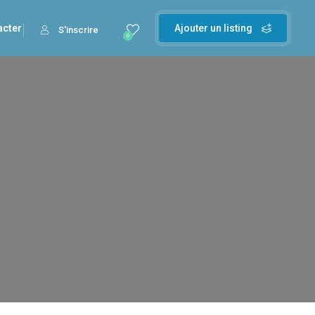
acter
Ajouter un listing
S'inscrire
0