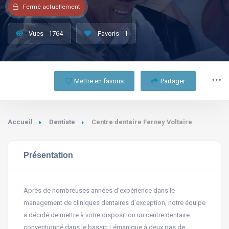
Fermé actuellement
Vues - 1764
Favoris - 1
Mettre en favoris
Partager
Accueil
Dentiste
Centre dentaire Ferney Voltaire
Présentation
Après de nombreuses années d’expérience dans le
management de cliniques dentaires d’exception, notre équipe
a décidé de mettre à votre disposition un centre dentaire
conventionné dans le bassin Lémanique à deux pas de