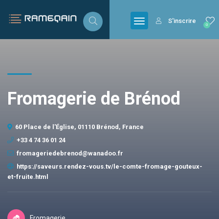
S'inscrire
0
Fromagerie de Brénod
60 Place de l'Église, 01110 Brénod, France
+33 4 74 36 01 24
fromageriedebrenod@wanadoo.fr
https://saveurs.rendez-vous.tv/le-comte-fromage-gouteux-
et-fruite.html
Fromagerie