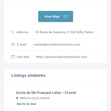
View Map
Adresse :
55 Route de Sauverny, 01220 Grilly, France
E-mail :
contact@ecolelestournesols.com
Site web :
https://www.ecolelestournesols.com
Listings similaires
Ecole de Ski Français Lélex – Crozet
8W3R+5Q LÉLEX, FRANCE
Sports & Jeux