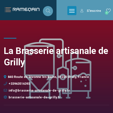
S'inscrire
0
La Brasserie artisanale de
Grilly
840 Route de Divonne les Bains, 01220 Grilly, France
+33963516393
info@brasserie-artisanale-de-grilly.fr
brasserie-artisanale-de-grilly.fr