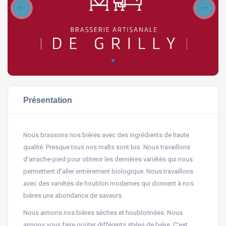
Présentation
Nous brassons nos bières avec des ingrédients de haute
qualité. Presque tous nos malts sont bio. Nous travaillons
d’arrache-pied pour obtenir les dernières variétés qui nous
permettent d’aller entièrement biologique. Nous travaillons
avec des variétés de houblon modernes qui donnent à nos
bières une abondance de saveurs.
Nous aimons nos bières sèches et houblonnées. Nous
aimons vous faire goûter différents styles de bière. C’est