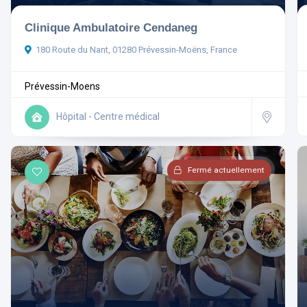
Clinique Ambulatoire Cendaneg
180 Route du Nant, 01280 Prévessin-Moëns, France
Prévessin-Moens
Ouvert actuellement
Hôpital - Centre médical
Aménagements
Fermé actuellement
Rechercher
Réinitialiser les filtres