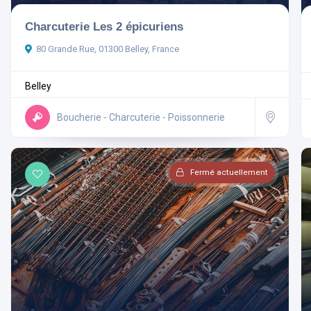
Charcuterie Les 2 épicuriens
80 Grande Rue, 01300 Belley, France
Belley
Ouvert actuellement
Boucherie - Charcuterie - Poissonnerie
Aménagements
Fermé actuellement
Rechercher
Réinitialiser les filtres