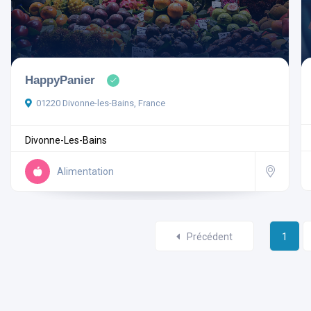
HappyPanier
01220 Divonne-les-Bains, France
Divonne-Les-Bains
Alimentation
Précédent
1