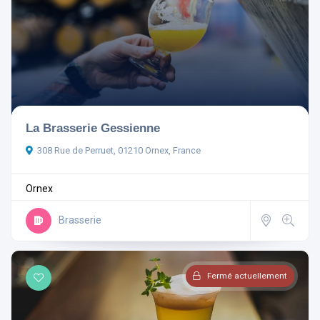
Ouvert actuellement
La Brasserie Gessienne
308 Rue de Perruet, 01210 Ornex, France
Aménagements
Ornex
Rechercher
Brasserie
Réinitialiser les filtres
Fermé actuellement