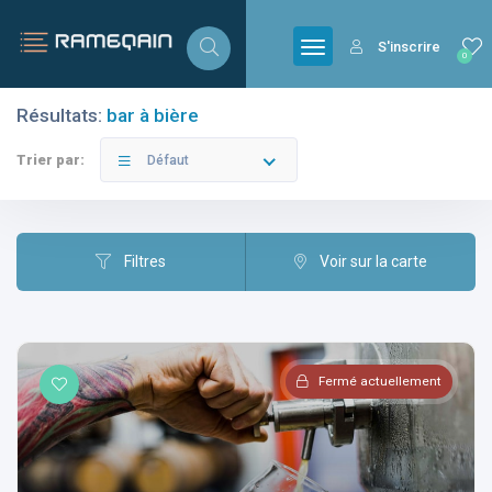
S'inscrire
0
Résultats:
bar à bière
Filtres
Catégories
Trier par:
Défaut
Filtres
Voir sur la carte
Villes
Fermé actuellement
Catégories