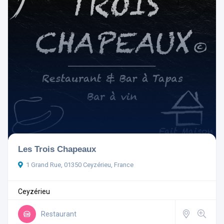
Ouvert actuellement
Aménagements
Les Trois Chapeaux
Rechercher
1 Grand Rue, 01350 Ceyzérieu, France
Réinitialiser les filtres
Ceyzérieu
Restaurant