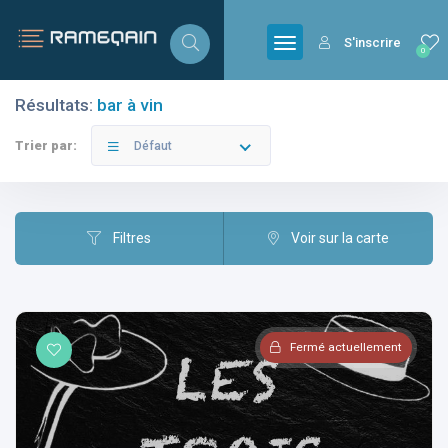
S'inscrire
0
Résultats:
bar à vin
Filtres
Catégories
Trier par:
Défaut
Filtres
Voir sur la carte
Villes
Fermé actuellement
Catégories