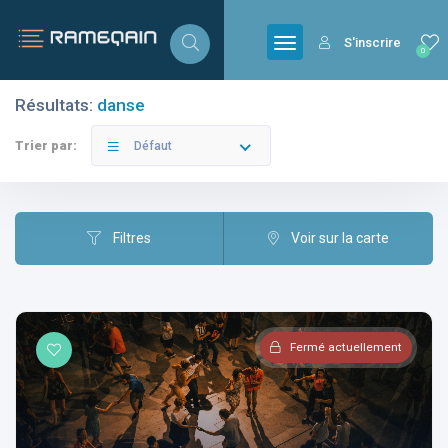
S'inscrire
0
Résultats:
danse
Filtres
Catégories
Trier par:
Défaut
Filtres
Voir sur la carte
Villes
Fermé actuellement
Catégories