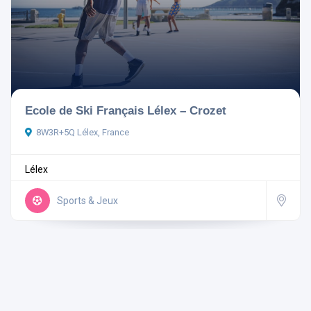
Ouvert actuellement
Ecole de Ski Français Lélex – Crozet
8W3R+5Q Lélex, France
Aménagements
Lélex
Sports & Jeux
Rechercher
Réinitialiser les filtres