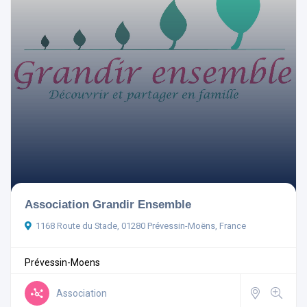
Ouvert actuellement
Aménagements
Association Grandir Ensemble
Rechercher
1168 Route du Stade, 01280 Prévessin-Moëns, France
Réinitialiser les filtres
Prévessin-Moens
Association