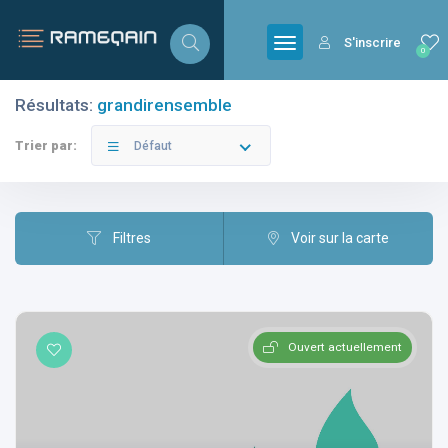
S'inscrire
0
Résultats:
grandirensemble
Filtres
Catégories
Trier par:
Défaut
Filtres
Voir sur la carte
Villes
Ouvert actuellement
Catégories