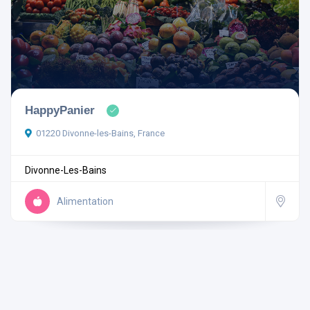
Ouvert actuellement
HappyPanier
01220 Divonne-les-Bains, France
Aménagements
Divonne-Les-Bains
Alimentation
Rechercher
Réinitialiser les filtres