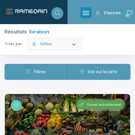
S'inscrire
0
Résultats:
livraison
Filtres
Catégories
Trier par:
Défaut
Filtres
Voir sur la carte
Villes
Ouvert actuellement
Catégories