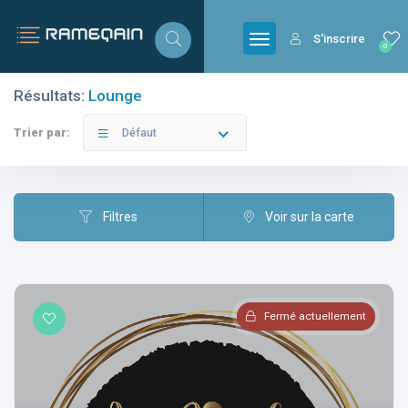
S'inscrire
0
Résultats:
Lounge
Filtres
Catégories
Trier par:
Défaut
Filtres
Voir sur la carte
Villes
Fermé actuellement
Catégories