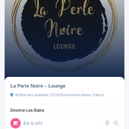
Ouvert actuellement
Aménagements
La Perle Noire – Lounge
Rechercher
50 Rue de Lausanne, 01220 Divonne-les-Bains, France
Réinitialiser les filtres
Divonne-Les-Bains
Bar & café