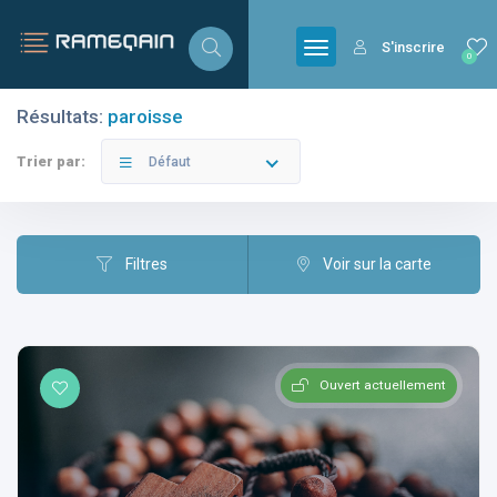
S'inscrire
0
Résultats:
paroisse
Filtres
Catégories
Trier par:
Défaut
Filtres
Voir sur la carte
Villes
Ouvert actuellement
Catégories