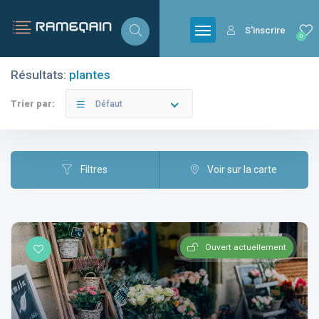
S'inscrire
0
Résultats:
plantes
Filtres
Catégories
Trier par:
Défaut
Filtres
Voir sur la carte
Villes
Ouvert actuellement
Catégories