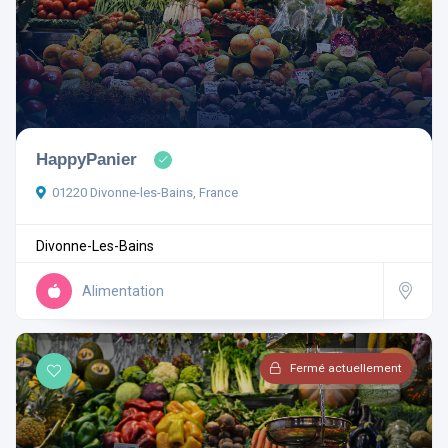
Ouvert actuellement
HappyPanier
01220 Divonne-les-Bains, France
Aménagements
Divonne-Les-Bains
Alimentation
Rechercher
Fermé actuellement
Réinitialiser les filtres