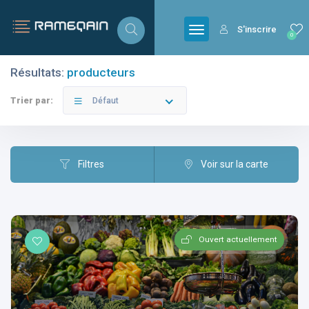
S'inscrire
0
Résultats:
producteurs
Filtres
Catégories
Trier par:
Défaut
Filtres
Voir sur la carte
Villes
Ouvert actuellement
Catégories