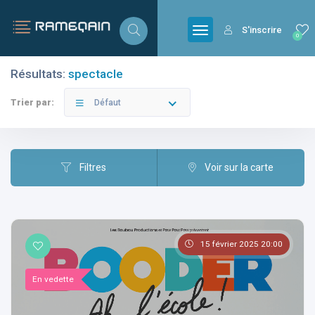
S'inscrire
0
Résultats:
spectacle
Filtres
Catégories
Trier par:
Défaut
Filtres
Voir sur la carte
Villes
15 février 2025 20:00
Catégories
En vedette